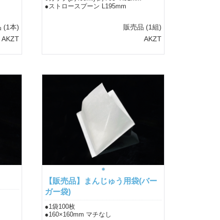
●ストロースプーン L195mm
品
(1本)
販売品
(1組)
AKZT
AKZT
【販売品】まんじゅう用袋(バー
ガー袋)
●1袋100枚
●160×160mm マチなし