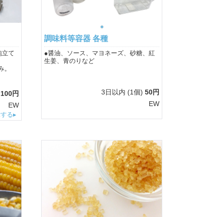
調味料等容器 各種
泡立て
●醤油、ソース、マヨネーズ、砂糖、紅
生姜、青のりなど
み。
3日以内
(1個)
50円
100円
EW
EW
する▸