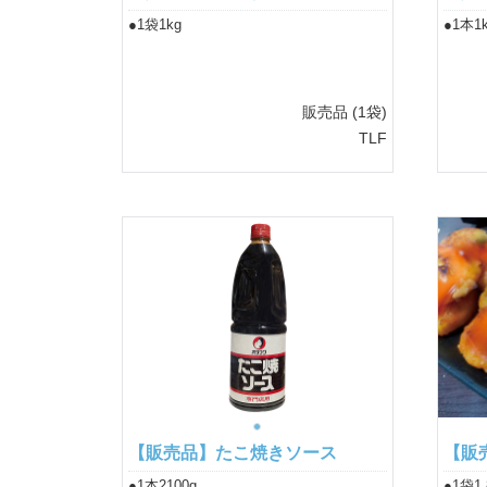
●1袋1kg
●1本1
販売品
(1袋)
TLF
【販売品】たこ焼きソース
【販
●1本2100g
●1袋1.