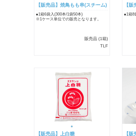
【販売品】焼鳥もも串(スチーム)
【販
●1箱6袋入(300本/1袋50本)
●1箱8
※1ケース単位での販売となります。
販売品
(1箱)
TLF
【販売品】上白糖
【販