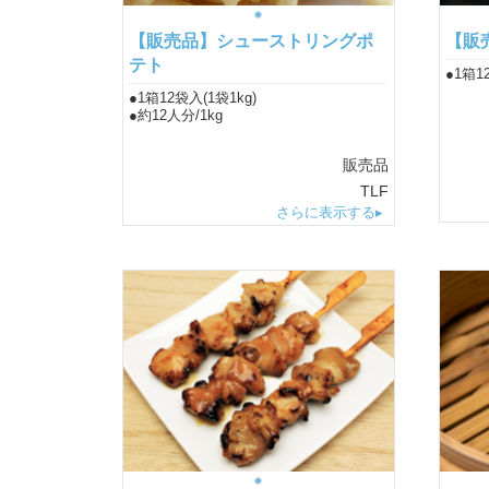
【販売品】シューストリングポ
【販
テト
●1箱1
●1箱12袋入(1袋1kg)
●約12人分/1kg
販売品
TLF
さらに表示する▸