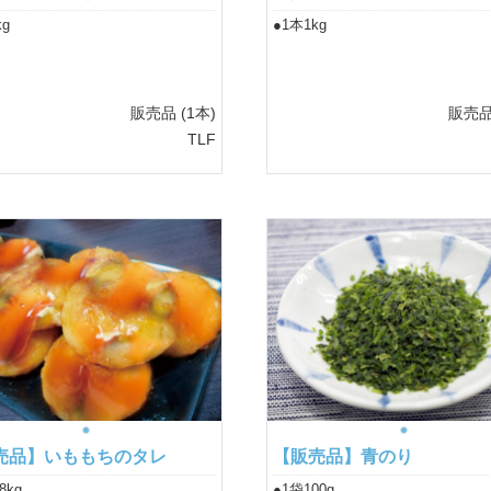
kg
●1本1kg
販売品
(1本)
販売
TLF
売品】いももちのタレ
【販売品】青のり
8kg
●1袋100g