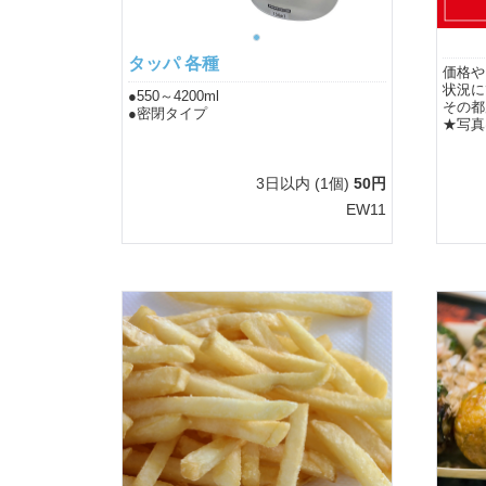
タッパ 各種
価格や
状況に
●550～4200ml
その都
●密閉タイプ
★写真
3日以内
(1個)
50円
EW11