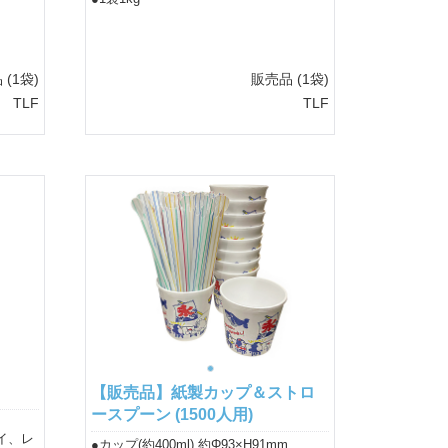
品
(1袋)
販売品
(1袋)
TLF
TLF
【販売品】紙製カップ＆ストロ
ースプーン (1500人用)
イ、レ
●カップ(約400ml) 約Φ93×H91mm