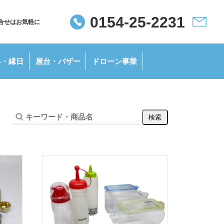
0154-25-2231
合せはお気軽に
具・
縁日
屋台・
バザー
ドローン
事業
検索