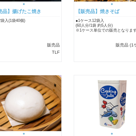
売品】揚げたこ焼き
【販売品】焼きそば
2袋入(1袋40個)
●1ケース12袋入
(60人分/1袋 約5人分)
※1ケース単位での販売となりま
販売品
販売品
(1
TLF