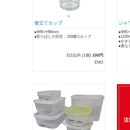
箸立てカップ
シャ
●Φ85×H96mm
●Φ85
●割りばしの目安：100膳/1カップ
●1100
●かき
●蓋な
3日以内
(1個)
100円
EW2