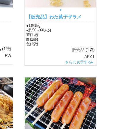
【販売品】わた菓子ザラメ
●1袋1kg
●約50～60人分
茶(1袋)
白(1袋)
色(1袋)
品
(1袋)
販売品
(1袋)
EW
AKZT
さらに表示する▸