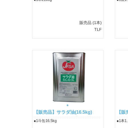
販売品
(1本)
TLF
【販売品】サラダ油(16.5kg)
【販売
●1斗缶16.5kg
●1本1.