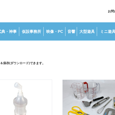
お問
式典・
神事
仮設
事務所
映像・
PC
音響
大型
遊具
ミニ遊
＆保存(ダウンロード)できます。