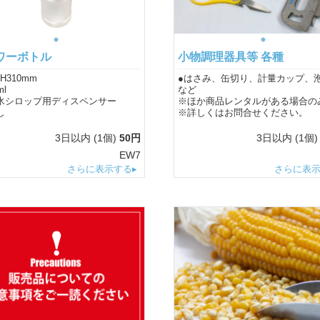
ワーボトル
小物調理器具等 各種
×H310mm
●はさみ、缶切り、計量カップ、
ml
など
氷シロップ用ディスペンサー
※ほか商品レンタルがある場合の
し
※詳しくはお問合せください。
3日以内
(1個)
50円
3日以内
(1個)
EW7
さらに表示する▸
さらに表示