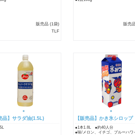
販売品
(1袋)
販売
TLF
品】サラダ油(1.5L)
【販売品】かき氷シロップ
5L
●1本1.8L ●約40人分
●味/メロン、イチゴ、ブルーハワ