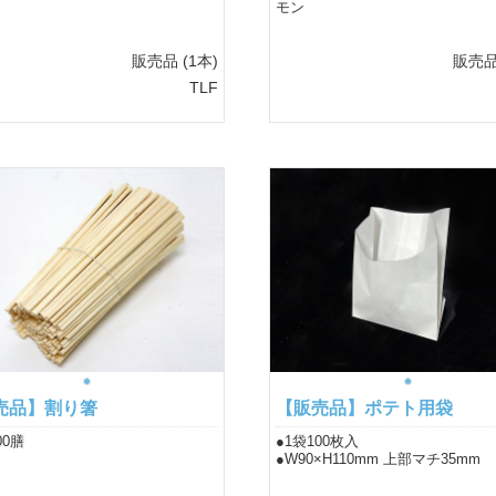
モン
販売品
(1本)
販売
TLF
売品】割り箸
【販売品】ポテト用袋
00膳
●1袋100枚入
●W90×H110mm 上部マチ35mm