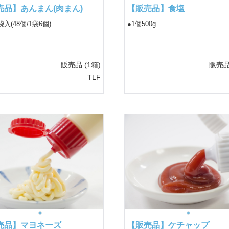
売品】あんまん(肉まん)
【販売品】食塩
袋入(48個/1袋6個)
●1個500g
販売品
(1箱)
販売
TLF
売品】マヨネーズ
【販売品】ケチャップ