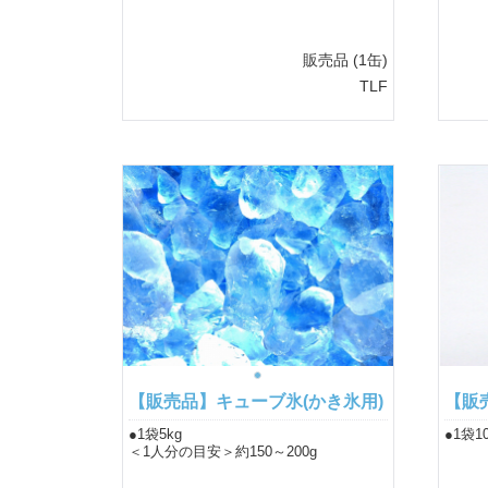
販売品
(1缶)
TLF
【販売品】キューブ氷(かき氷用)
【販
●1袋5kg
●1袋1
＜1人分の目安＞約150～200g